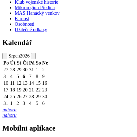
Klub vojenské historie
Mikroregion Předina
MAS Hanácký venkov
Farnost
Osobnosti
Užitečné odkazy
Kalendář
Srpen
2026
Po
Út
St
Čt
Pá
So
Ne
27
28
29
30
31
1
2
3
4
5
6
7
8
9
10
11
12
13
14
15
16
17
18
19
20
21
22
23
24
25
26
27
28
29
30
31
1
2
3
4
5
6
nahoru
nahoru
Mobilní aplikace