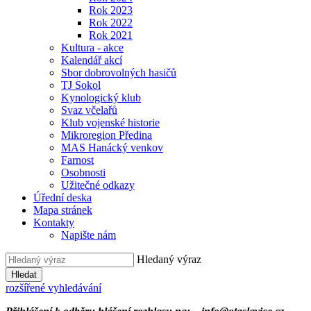
Rok 2023
Rok 2022
Rok 2021
Kultura - akce
Kalendář akcí
Sbor dobrovolných hasičů
TJ Sokol
Kynologický klub
Svaz včelařů
Klub vojenské historie
Mikroregion Předina
MAS Hanácký venkov
Farnost
Osobnosti
Užitečné odkazy
Úřední deska
Mapa stránek
Kontakty
Napište nám
Hledaný výraz
Hledat
rozšířené vyhledávání