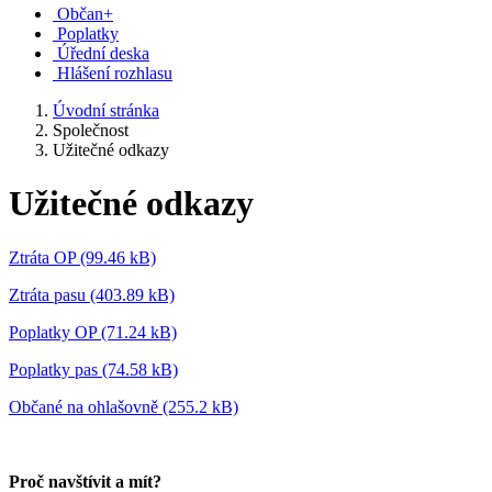
Občan+
Poplatky
Úřední deska
Hlášení rozhlasu
Úvodní stránka
Společnost
Užitečné odkazy
Užitečné odkazy
Ztráta OP (99.46 kB)
Ztráta pasu (403.89 kB)
Poplatky OP (71.24 kB)
Poplatky pas (74.58 kB)
Občané na ohlašovně (255.2 kB)
Proč navštívit a mít?