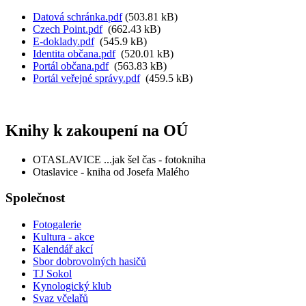
Datová schránka.pdf
(503.81 kB)
Czech Point.pdf
(662.43 kB)
E-doklady.pdf
(545.9 kB)
Identita občana.pdf
(520.01 kB)
Portál občana.pdf
(563.83 kB)
Portál veřejné správy.pdf
(459.5 kB)
Knihy k zakoupení na OÚ
OTASLAVICE ...jak šel čas - fotokniha
Otaslavice - kniha od Josefa Malého
Společnost
Fotogalerie
Kultura - akce
Kalendář akcí
Sbor dobrovolných hasičů
TJ Sokol
Kynologický klub
Svaz včelařů