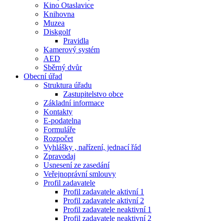
Kino Otaslavice
Knihovna
Muzea
Diskgolf
Pravidla
Kamerový systém
AED
Sběrný dvůr
Obecní úřad
Struktura úřadu
Zastupitelstvo obce
Základní informace
Kontakty
E-podatelna
Formuláře
Rozpočet
Vyhlášky , nařízení, jednací řád
Zpravodaj
Usnesení ze zasedání
Veřejnoprávní smlouvy
Profil zadavatele
Profil zadavatele aktivní 1
Profil zadavatele aktivní 2
Profil zadavatele neaktivní 1
Profil zadavatele neaktivní 2