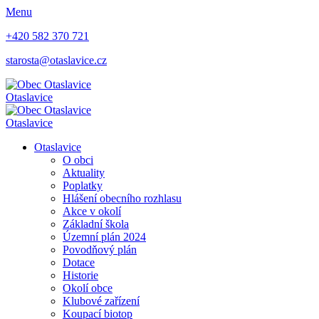
Menu
+420 582 370 721
starosta@otaslavice.cz
Otaslavice
Otaslavice
Otaslavice
O obci
Aktuality
Poplatky
Hlášení obecního rozhlasu
Akce v okolí
Základní škola
Územní plán 2024
Povodňový plán
Dotace
Historie
Okolí obce
Klubové zařízení
Koupací biotop