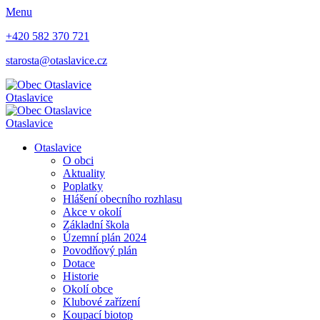
Menu
+420 582 370 721
starosta@otaslavice.cz
Otaslavice
Otaslavice
Otaslavice
O obci
Aktuality
Poplatky
Hlášení obecního rozhlasu
Akce v okolí
Základní škola
Územní plán 2024
Povodňový plán
Dotace
Historie
Okolí obce
Klubové zařízení
Koupací biotop