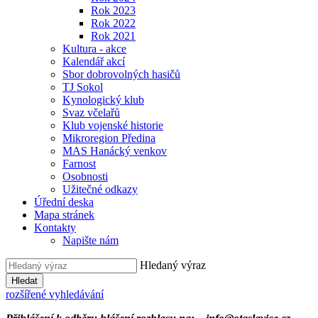
Rok 2023
Rok 2022
Rok 2021
Kultura - akce
Kalendář akcí
Sbor dobrovolných hasičů
TJ Sokol
Kynologický klub
Svaz včelařů
Klub vojenské historie
Mikroregion Předina
MAS Hanácký venkov
Farnost
Osobnosti
Užitečné odkazy
Úřední deska
Mapa stránek
Kontakty
Napište nám
Hledaný výraz
Hledat
rozšířené vyhledávání