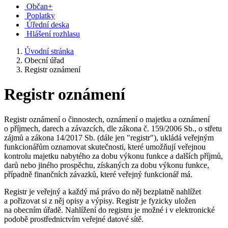
Občan+
Poplatky
Úřední deska
Hlášení rozhlasu
Úvodní stránka
Obecní úřad
Registr oznámení
Registr oznámení
Registr oznámení o činnostech, oznámení o majetku a oznámení
o příjmech, darech a závazcích, dle zákona č. 159/2006 Sb., o střetu
zájmů a zákona 14/2017 Sb. (dále jen "registr"), ukládá veřejným
funkcionářům oznamovat skutečnosti, které umožňují veřejnou
kontrolu majetku nabytého za dobu výkonu funkce a dalších příjmů,
darů nebo jiného prospěchu, získaných za dobu výkonu funkce,
případně finančních závazků, které veřejný funkcionář má.
Registr je veřejný a každý má právo do něj bezplatně nahlížet
a pořizovat si z něj opisy a výpisy. Registr je fyzicky uložen
na obecním úřadě. Nahlížení do registru je možné i v elektronické
podobě prostřednictvím veřejné datové sítě.