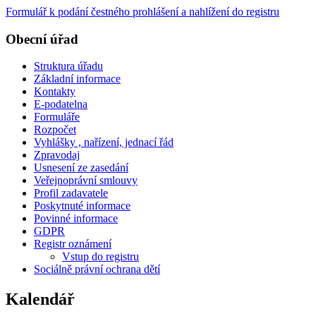
Formulář k podání čestného prohlášení a nahlížení do registru
Obecní úřad
Struktura úřadu
Základní informace
Kontakty
E-podatelna
Formuláře
Rozpočet
Vyhlášky , nařízení, jednací řád
Zpravodaj
Usnesení ze zasedání
Veřejnoprávní smlouvy
Profil zadavatele
Poskytnuté informace
Povinné informace
GDPR
Registr oznámení
Vstup do registru
Sociálně právní ochrana dětí
Kalendář