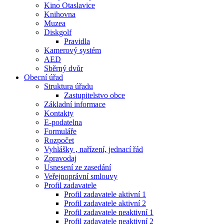
Kino Otaslavice
Knihovna
Muzea
Diskgolf
Pravidla
Kamerový systém
AED
Sběrný dvůr
Obecní úřad
Struktura úřadu
Zastupitelstvo obce
Základní informace
Kontakty
E-podatelna
Formuláře
Rozpočet
Vyhlášky , nařízení, jednací řád
Zpravodaj
Usnesení ze zasedání
Veřejnoprávní smlouvy
Profil zadavatele
Profil zadavatele aktivní 1
Profil zadavatele aktivní 2
Profil zadavatele neaktivní 1
Profil zadavatele neaktivní 2