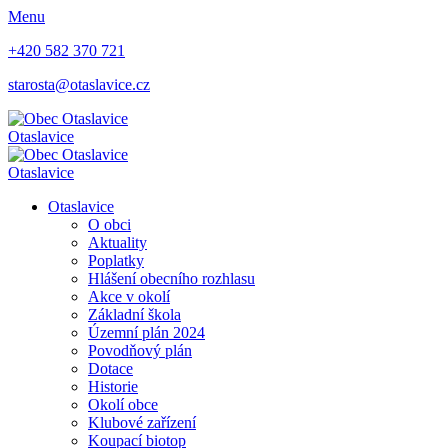
Menu
+420 582 370 721
starosta@otaslavice.cz
Otaslavice
Otaslavice
Otaslavice
O obci
Aktuality
Poplatky
Hlášení obecního rozhlasu
Akce v okolí
Základní škola
Územní plán 2024
Povodňový plán
Dotace
Historie
Okolí obce
Klubové zařízení
Koupací biotop