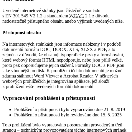
Uvedené internetové stránky jsou částečně v souladu
s EN 301 549 V2 1.2 a standardem
WCAG
2.1 z důvodu
nedostatečně přístupného obsahu anebo výjimek uvedených níže.
Přístupnost obsahu
Na internetových stránkách jsou informace nabízeny i v podobě
dokumentů formátu DOC, DOCX, XLS, XLSX a PDF, a to
zejména z důvodů, že obsahují typografické prvky a formátování,
které webový formát HTML nepodporuje, nebo jsou příliš velké,
proto pak doporučujeme jejich stažení. Formáty DOC a PDF jsou
také vhodnější pro tisk. K prohlížení těchto dokumentů je možné
zdarma stáhnout Word Viewer a Acrobat Reader. V některých
webových prohlížečích je integrována aplikace, jež slouží
k prohlížení výše uvedených formátů dokumentů.
Vypracování prohlášení o přístupnosti
Prohlášení o přístupnosti bylo vypracováno dne 21. 8. 2019
Prohlášení o přístupnosti bylo revidováno dne 15. 5. 2025
Toto prohlášení bylo vypracováno posouzením provedeným třetí
stranou – technickým provozovatelem těchto internetových stránek