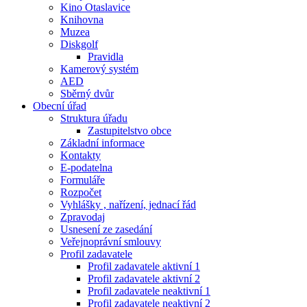
Kino Otaslavice
Knihovna
Muzea
Diskgolf
Pravidla
Kamerový systém
AED
Sběrný dvůr
Obecní úřad
Struktura úřadu
Zastupitelstvo obce
Základní informace
Kontakty
E-podatelna
Formuláře
Rozpočet
Vyhlášky , nařízení, jednací řád
Zpravodaj
Usnesení ze zasedání
Veřejnoprávní smlouvy
Profil zadavatele
Profil zadavatele aktivní 1
Profil zadavatele aktivní 2
Profil zadavatele neaktivní 1
Profil zadavatele neaktivní 2