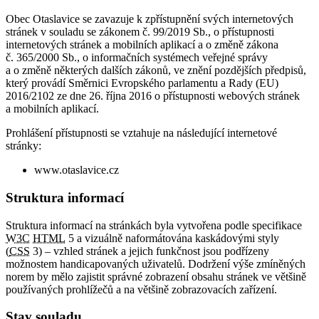
Obec Otaslavice se zavazuje k zpřístupnění svých internetových
stránek v souladu se zákonem č. 99/2019 Sb., o přístupnosti
internetových stránek a mobilních aplikací a o změně zákona
č. 365/2000 Sb., o informačních systémech veřejné správy
a o změně některých dalších zákonů, ve znění pozdějších předpisů,
který provádí Směrnici Evropského parlamentu a Rady (EU)
2016/2102 ze dne 26. října 2016 o přístupnosti webových stránek
a mobilních aplikací.
Prohlášení přístupnosti se vztahuje na následující internetové
stránky:
www.otaslavice.cz
Struktura informací
Struktura informací na stránkách byla vytvořena podle specifikace
W3C
HTML
5 a vizuálně naformátována kaskádovými styly
(
CSS
3) – vzhled stránek a jejich funkčnost jsou podřízeny
možnostem handicapovaných uživatelů. Dodržení výše zmíněných
norem by mělo zajistit správné zobrazení obsahu stránek ve většině
používaných prohlížečů a na většině zobrazovacích zařízení.
Stav souladu