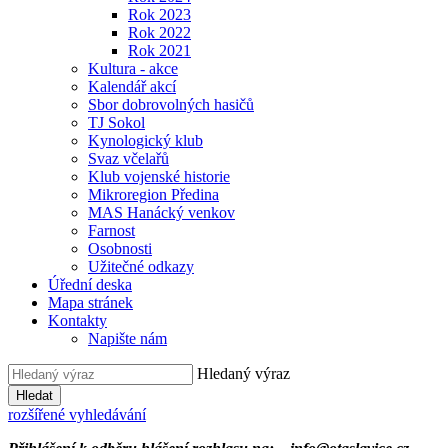
Rok 2023
Rok 2022
Rok 2021
Kultura - akce
Kalendář akcí
Sbor dobrovolných hasičů
TJ Sokol
Kynologický klub
Svaz včelařů
Klub vojenské historie
Mikroregion Předina
MAS Hanácký venkov
Farnost
Osobnosti
Užitečné odkazy
Úřední deska
Mapa stránek
Kontakty
Napište nám
Hledaný výraz
Hledat
rozšířené vyhledávání