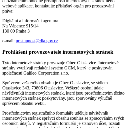
či oznámením ohledně přístupnosti internetových stránek nebo
webové aplikace, kontaktujte příslušný orgán pro prosazování
práva:
Digitální a informační agentura
Na Vápence 915/14
130 00 Praha 3
e-mail:
pristupnost@dia.gov.cz
Prohlášení provozovatele internetových stránek
Tyto internetové stránky provozuje Obec Otaslavice. Internetové
stránky využívají redakční systém GCM, který je poskytován
společností Galileo Corporation s.r.o.
Správcem veškerého obsahu je Obec Otaslavice, se sídlem
Otaslavice 343, 79806 Otaslavice. Veškeré osobní údaje
návštěvníků internetových stránek, které jsou prostřednictvím těchto
internetových stránek poskytovány, jsou spravovány výlučně
správcem obsahu webu.
Prostřednictvím registračního formuláře uděluje návštěvník
internetových stránek správci obsahu souhlas se zpracováním svých
osobních údajů. V registračním formuláři je stanoven účel, rozsah