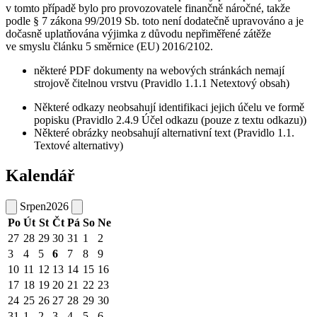
v tomto případě bylo pro provozovatele finančně náročné, takže
podle § 7 zákona 99/2019 Sb. toto není dodatečně upravováno a je
dočasně uplatňována výjimka z důvodu nepřiměřené zátěže
ve smyslu článku 5 směrnice (EU) 2016/2102.
některé PDF dokumenty na webových stránkách nemají
strojově čitelnou vrstvu (Pravidlo 1.1.1 Netextový obsah)
Některé odkazy neobsahují identifikaci jejich účelu ve formě
popisku (Pravidlo 2.4.9 Účel odkazu (pouze z textu odkazu))
Některé obrázky neobsahují alternativní text (Pravidlo 1.1.
Textové alternativy)
Kalendář
Srpen
2026
Po
Út
St
Čt
Pá
So
Ne
27
28
29
30
31
1
2
3
4
5
6
7
8
9
10
11
12
13
14
15
16
17
18
19
20
21
22
23
24
25
26
27
28
29
30
31
1
2
3
4
5
6