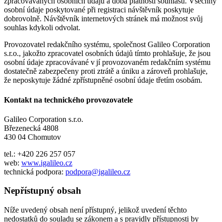
zpracovávaných osobních údajů a doba platnosti souhlasu. Všechny
osobní údaje poskytované při registraci návštěvník poskytuje
dobrovolně. Návštěvník internetových stránek má možnost svůj
souhlas kdykoli odvolat.
Provozovatel redakčního systému, společnost Galileo Corporation
s.r.o., jakožto zpracovatel osobních údajů tímto prohlašuje, že jsou
osobní údaje zpracovávané v jí provozovaném redakčním systému
dostatečně zabezpečeny proti ztrátě a úniku a zároveň prohlašuje,
že neposkytuje žádné zpřístupněné osobní údaje třetím osobám.
Kontakt na technického provozovatele
Galileo Corporation s.r.o.
Březenecká 4808
430 04 Chomutov
tel.: +420 226 257 057
web:
www.igalileo.cz
technická podpora:
podpora@igalileo.cz
Nepřístupný obsah
Níže uvedený obsah není přístupný, jelikož uvedení těchto
nedostatků do souladu se zákonem a s pravidly přístupnosti by