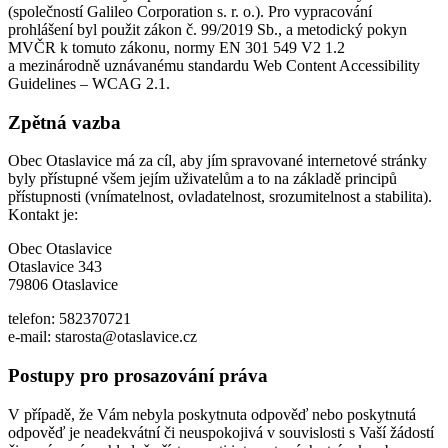
(společností Galileo Corporation s. r. o.). Pro vypracování
prohlášení byl použit zákon č. 99/2019 Sb., a metodický pokyn
MVČR k tomuto zákonu, normy EN 301 549 V2 1.2
a mezinárodně uznávanému standardu Web Content Accessibility
Guidelines – WCAG 2.1.
Zpětná vazba
Obec Otaslavice má za cíl, aby jím spravované internetové stránky
byly přístupné všem jejím uživatelům a to na základě principů
přístupnosti (vnímatelnost, ovladatelnost, srozumitelnost a stabilita).
Kontakt je:
Obec Otaslavice
Otaslavice 343
79806 Otaslavice
telefon: 582370721
e-mail: starosta@otaslavice.cz
Postupy pro prosazování práva
V případě, že Vám nebyla poskytnuta odpověď nebo poskytnutá
odpověď je neadekvátní či neuspokojivá v souvislosti s Vaší žádostí