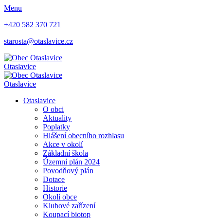
Menu
+420 582 370 721
starosta@otaslavice.cz
Otaslavice
Otaslavice
Otaslavice
O obci
Aktuality
Poplatky
Hlášení obecního rozhlasu
Akce v okolí
Základní škola
Územní plán 2024
Povodňový plán
Dotace
Historie
Okolí obce
Klubové zařízení
Koupací biotop