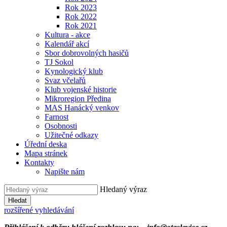
Rok 2023
Rok 2022
Rok 2021
Kultura - akce
Kalendář akcí
Sbor dobrovolných hasičů
TJ Sokol
Kynologický klub
Svaz včelařů
Klub vojenské historie
Mikroregion Předina
MAS Hanácký venkov
Farnost
Osobnosti
Užitečné odkazy
Úřední deska
Mapa stránek
Kontakty
Napište nám
Hledaný výraz
Hledat
rozšířené vyhledávání