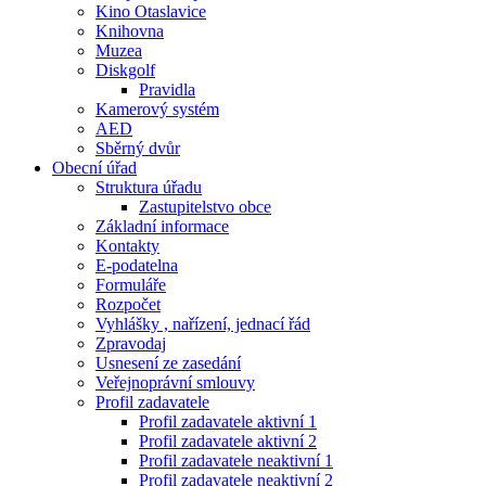
Kino Otaslavice
Knihovna
Muzea
Diskgolf
Pravidla
Kamerový systém
AED
Sběrný dvůr
Obecní úřad
Struktura úřadu
Zastupitelstvo obce
Základní informace
Kontakty
E-podatelna
Formuláře
Rozpočet
Vyhlášky , nařízení, jednací řád
Zpravodaj
Usnesení ze zasedání
Veřejnoprávní smlouvy
Profil zadavatele
Profil zadavatele aktivní 1
Profil zadavatele aktivní 2
Profil zadavatele neaktivní 1
Profil zadavatele neaktivní 2