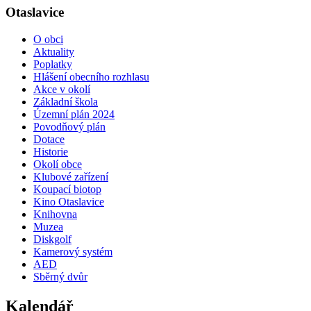
Otaslavice
O obci
Aktuality
Poplatky
Hlášení obecního rozhlasu
Akce v okolí
Základní škola
Územní plán 2024
Povodňový plán
Dotace
Historie
Okolí obce
Klubové zařízení
Koupací biotop
Kino Otaslavice
Knihovna
Muzea
Diskgolf
Kamerový systém
AED
Sběrný dvůr
Kalendář