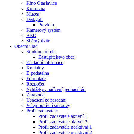
Kino Otaslavice
Knihovna
Muzea
Diskgolf
Pravidla
Kamerový systém
AED
Sběrný dvůr
Obecní úřad
Struktura úřadu
Zastupitelstvo obce
Základní informace
Kontakty
E-podatelna
Formuláře
Rozpočet
Vyhlášky , nařízení, jednací řád
Zpravodaj
Usnesení ze zasedání
Veřejnoprávní smlouvy
Profil zadavatele
Profil zadavatele aktivní 1
Profil zadavatele aktivní 2
Profil zadavatele neaktivní 1
Profil zadavatele neaktivní 2