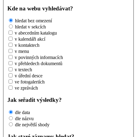
Kde na webu vyhledávat?
hledat bez omezení
hledat v sekcích
v abecedním katalogu
v kalendáři akcí
v kontaktech
v menu
v povinných informacích
v přehledech dokumentů
v textech
v úřední desce
ve fotogaleriích
ve zprávách
Jak seřadit výsledky?
dle data
dle názvu
dle největší shody
Jak staré záznamy hledat?