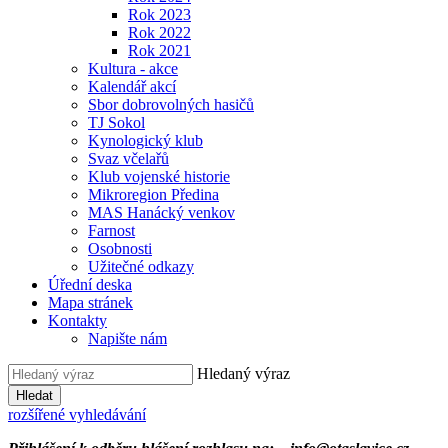
Rok 2023
Rok 2022
Rok 2021
Kultura - akce
Kalendář akcí
Sbor dobrovolných hasičů
TJ Sokol
Kynologický klub
Svaz včelařů
Klub vojenské historie
Mikroregion Předina
MAS Hanácký venkov
Farnost
Osobnosti
Užitečné odkazy
Úřední deska
Mapa stránek
Kontakty
Napište nám
Hledaný výraz
Hledat
rozšířené vyhledávání