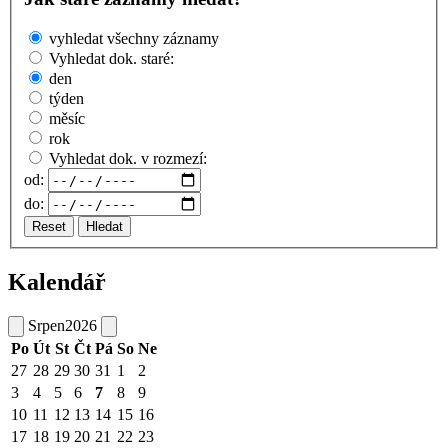
vyhledat všechny záznamy
Vyhledat dok. staré:
den
týden
měsíc
rok
Vyhledat dok. v rozmezí:
od:
do:
Reset
Hledat
Kalendář
Srpen
2026
Po
Út
St
Čt
Pá
So
Ne
27
28
29
30
31
1
2
3
4
5
6
7
8
9
10
11
12
13
14
15
16
17
18
19
20
21
22
23